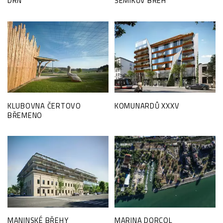
DRN
ŠEMÍKŮV BŘEH
KLUBOVNA ČERTOVO
KOMUNARDŮ XXXV
BŘEMENO
MANINSKÉ BŘEHY
MARINA DORCOL