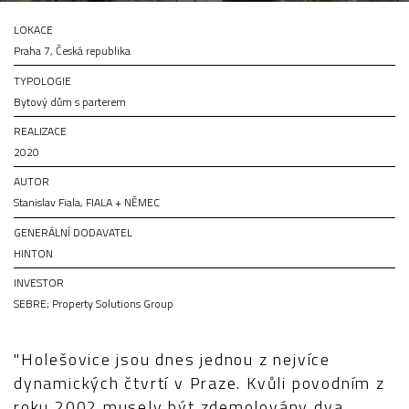
LOKACE
Praha 7, Česká republika
TYPOLOGIE
Bytový dům s parterem
REALIZACE
2020
AUTOR
Stanislav Fiala, FIALA + NĚMEC
GENERÁLNÍ DODAVATEL
HINTON
INVESTOR
SEBRE; Property Solutions Group
"Holešovice jsou dnes jednou z nejvíce
dynamických čtvrtí v Praze. Kvůli povodním z
roku 2002 musely být zdemolovány dva